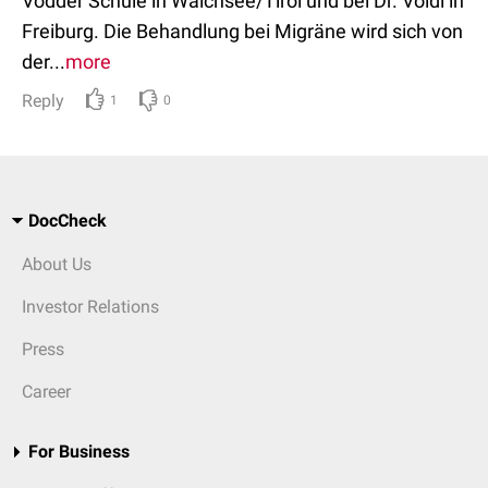
Vodder Schule in Walchsee/Tirol und bei Dr. Völdi in
Freiburg. Die Behandlung bei Migräne wird sich von
der...
more
Reply
1
0
DocCheck
About Us
Investor Relations
Press
Career
For Business