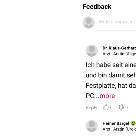
Feedback
Write a comment.
Dr. Klaus-Gerhar
Arzt | Ärztin (All
Ich habe seit ein
und bin damit seh
Festplatte, hat d
PC...
more
Reply
0
0
Heiner Bargel
Arzt | Ärztin (Urol