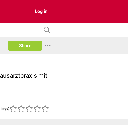
Log in
Share
ausarztpraxis mit
atings)