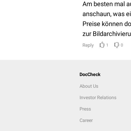
Am besten mal a
anschaun, was ei
Preise können do
zur Bildarchivier
Reply
1
0
DocCheck
About Us
Investor Relations
Press
Career