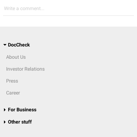
Write a comment...
DocCheck
About Us
Investor Relations
Press
Career
For Business
Other stuff