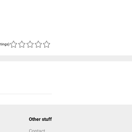
atings)
Other stuff
Contact