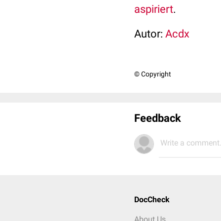
aspiriert
.
Autor:
Acdx
© Copyright
Feedback
Write a comment.
DocCheck
About Us