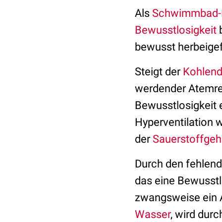
Als
Schwimmbad-
Bewusstlosigkeit
b
bewusst herbeige
Steigt der
Kohlend
werdender Atemref
Bewusstlosigkeit e
Hyperventilation w
der
Sauerstoffgeh
Durch den fehlend
das eine Bewusstlo
zwangsweise ein A
Wasser
, wird dur