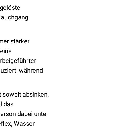
gelöste
 Tauchgang
mer stärker
 eine
erbeigeführter
duziert, während
 soweit absinken,
d das
erson dabei unter
eflex, Wasser