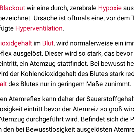
Blackout
wir eine durch, zerebrale
Hypoxie
aus
ezeichnet. Ursache ist oftmals eine, vor dem
fügte
Hyperventilation
.
ioxidgehalt
im
Blut
, wird normalerweise ein im
lex ausgelöst. Dieser wird so stark, das bevor
intritt, ein Atemzug stattfindet. Bei bewusst h
ird der Kohlendioxidgehalt des Blutes stark re
alt
des Blutes nur in geringem Maße zunimmt.
en Atemreflex kann daher der Sauerstoffgehalt
sigkeit eintritt bevor der Atemreiz so groß wir
temzug durchgeführt wird. Befindet sich die P
ch den bei Bewusstlosigkeit ausgelösten Atemr