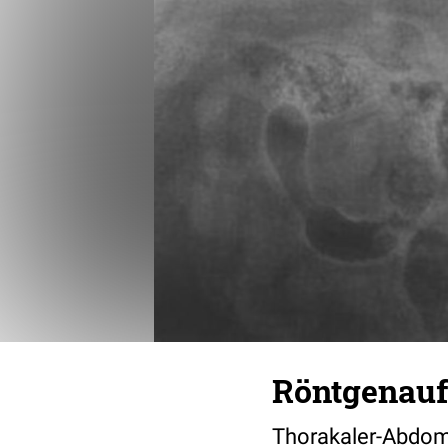
Röntgenau
Thorakaler-Abdom