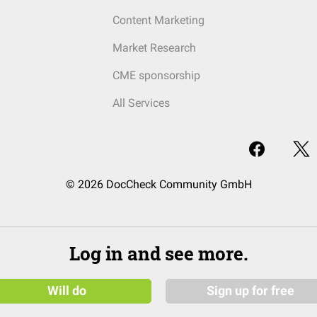
Content Marketing
Market Research
CME sponsorship
All Services
© 2026 DocCheck Community GmbH
Log in and see more.
Will do
Sign up for free