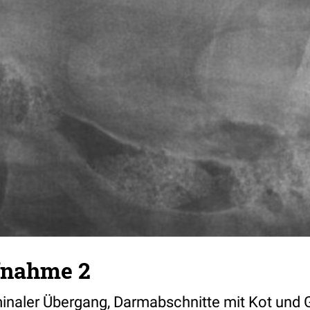
fnahme 2
inaler Übergang, Darmabschnitte mit Kot un