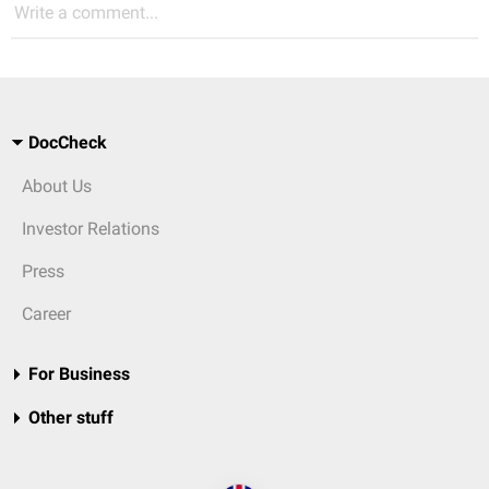
Write a comment...
DocCheck
About Us
Investor Relations
Press
Career
For Business
Other stuff