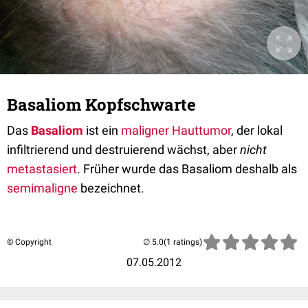
Basaliom Kopfschwarte
Das
Basaliom
ist ein
maligner
Hauttumor
, der lokal
infiltrierend und destruierend wächst, aber
nicht
metastasiert
. Früher wurde das Basaliom deshalb als
semimaligne
bezeichnet.
© Copyright
(1 ratings)
07.05.2012