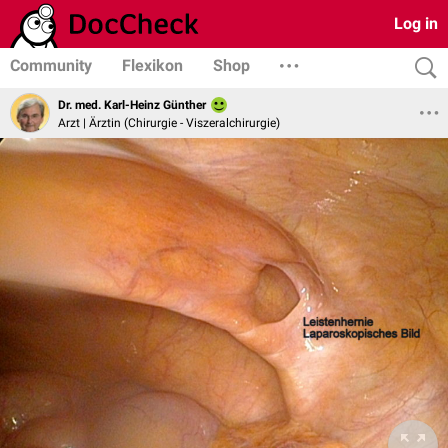
Log in
Community
Flexikon
Shop
Dr. med. Karl-Heinz Günther
Arzt | Ärztin (Chirurgie - Viszeralchirurgie)