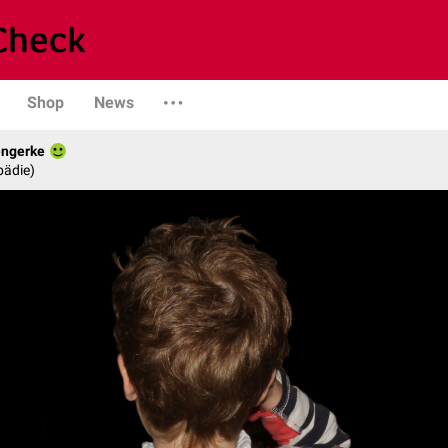
Shop
News
engerke
pädie)