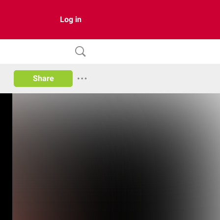
Log in
Share