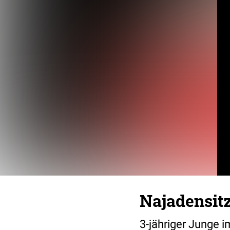
Najadensit
3-jähriger Junge i