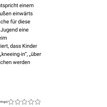
ntspricht einem
außen einwärts
ache für diese
r Jugend eine
eim
ert, dass Kinder
kneeing-in“, „über
eichen werden
atings)