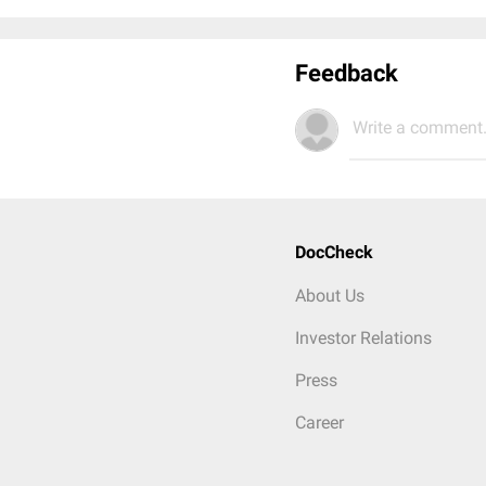
Feedback
Write a comment.
DocCheck
About Us
Investor Relations
Press
Career