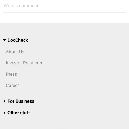
Write a comment...
DocCheck
About Us
Investor Relations
Press
Career
For Business
Other stuff