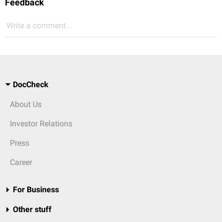
Feedback
Write a comment...
DocCheck
About Us
Investor Relations
Press
Career
For Business
Other stuff