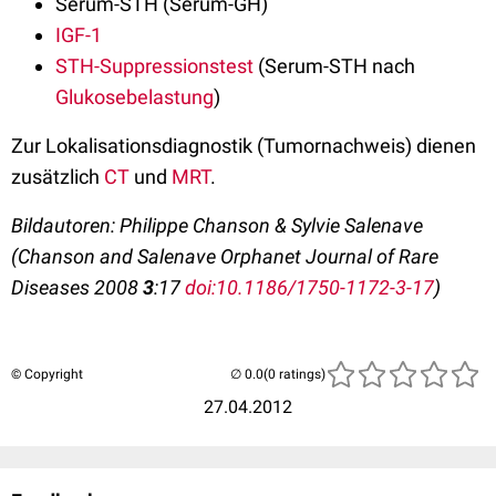
Serum-STH (Serum-GH)
IGF-1
STH-Suppressionstest
(Serum-STH nach
Glukosebelastung
)
Zur Lokalisationsdiagnostik (Tumornachweis) dienen
zusätzlich
CT
und
MRT
.
Bildautoren: Philippe Chanson & Sylvie Salenave
(Chanson and Salenave Orphanet Journal of Rare
Diseases 2008
3
:17
doi:10.1186/1750-1172-3-17
)
© Copyright
(0 ratings)
27.04.2012