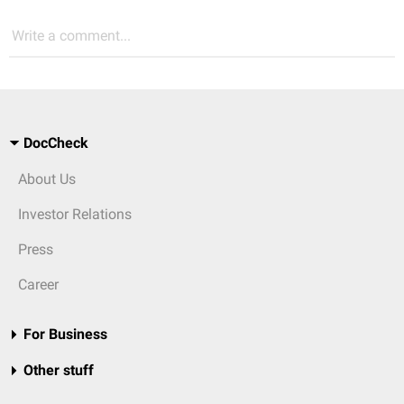
Write a comment...
DocCheck
About Us
Investor Relations
Press
Career
For Business
Other stuff