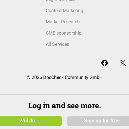
Content Marketing
Market Research
CME sponsorship
All Services
© 2026 DocCheck Community GmbH
Log in and see more.
Will do
Sign up for free