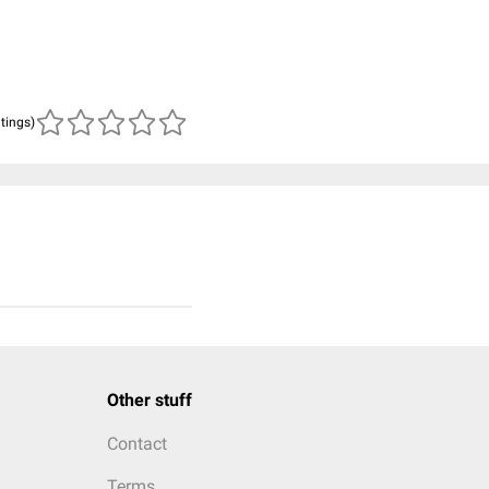
atings)
Other stuff
Contact
Terms