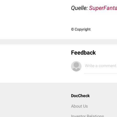
Quelle:
SuperFanta
© Copyright
Feedback
Write a comment.
DocCheck
About Us
Investor Relations