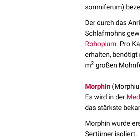
somniferum) beze
Der durch das Anri
Schlafmohns gewo
Rohopium
. Pro K
erhalten, benötig
2
m
großen Mohnfe
Morphin
(Morphiu
Es wird in der
Med
das stärkste beka
Morphin wurde er
Sertürner isoliert.