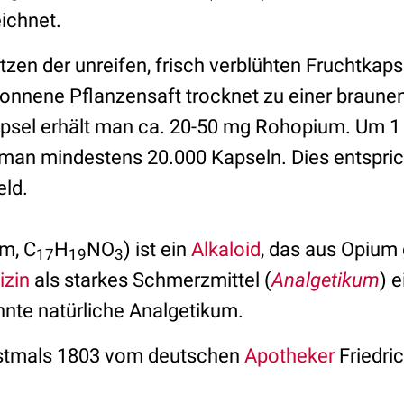
ichnet.
tzen der unreifen, frisch verblühten Fruchtkaps
nnene Pflanzensaft trocknet zu einer braune
apsel erhält man ca. 20-50 mg Rohopium. Um 1
t man mindestens 20.000 Kapseln. Dies entspri
ld.
m, C
H
NO
) ist ein
Alkaloid
, das aus Opium
17
19
3
izin
als starkes Schmerzmittel (
Analgetikum
) 
nnte natürliche Analgetikum.
stmals 1803 vom deutschen
Apotheker
Friedri