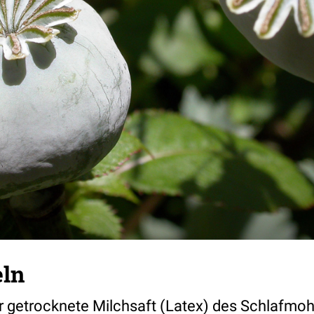
ln
r getrocknete Milchsaft (Latex) des Schlafmo