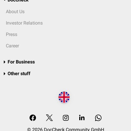
About Us
Investor Relations
Press
Career
For Business
Other stuff
© 2026 DocCheck Community GmbH