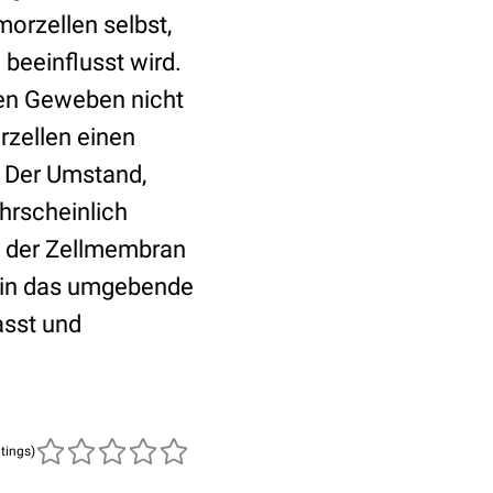
orzellen selbst,
eeinflusst wird.
ten Geweben nicht
rzellen einen
. Der Umstand,
hrscheinlich
f der Zellmembran
e in das umgebende
sst und
atings)