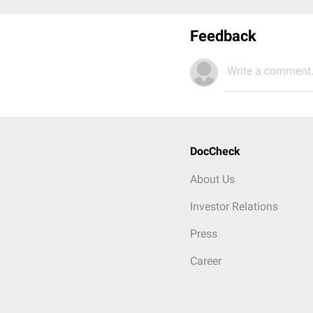
Feedback
Write a comment.
DocCheck
About Us
Investor Relations
Press
Career