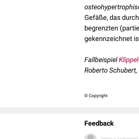
osteohypertrophi
Gefäße, das durc
begrenzten (parti
gekennzeichnet ist
Fallbeispiel
Klippe
Roberto Schubert,
© Copyright
Feedback
Write a comment.