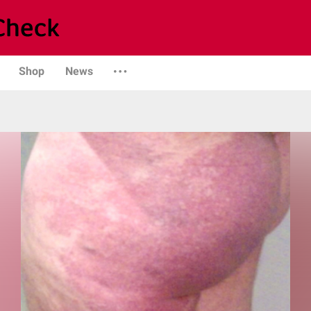
Shop
News