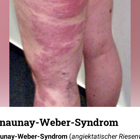
rénaunay-Weber-Syndrom
naunay-Weber-Syndrom
(
angiektatischer Riese