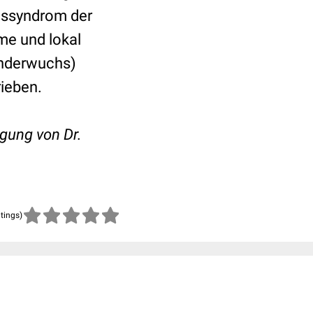
gssyndrom der
e und lokal
inderwuchs)
rieben.
gung von Dr.
atings)