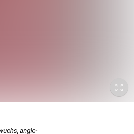
nwuchs
,
angio-