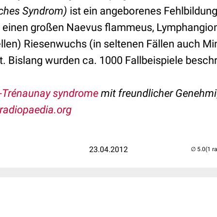
sches Syndrom)
ist ein angeborenes Fehlbildun
h einen großen Naevus flammeus, Lymphangiom
ellen) Riesenwuchs (in seltenen Fällen auch M
. Bislang wurden ca. 1000 Fallbeispiele besch
l-Trénaunay syndrome
mit freundlicher Genehmi
radiopaedia.org
23.04.2012
(1 r
..