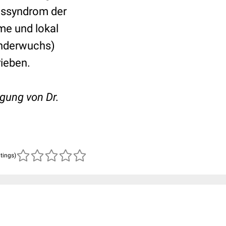
gssyndrom der
e und lokal
inderwuchs)
rieben.
gung von Dr.
atings)