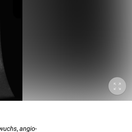
nwuchs
,
angio-