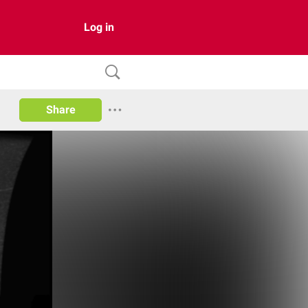
Log in
Share