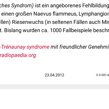
sches Syndrom)
ist ein angeborenes Fehlbildun
h einen großen Naevus flammeus, Lymphangiom
ellen) Riesenwuchs (in seltenen Fällen auch M
. Bislang wurden ca. 1000 Fallbeispiele besch
l-Trénaunay syndrome
mit freundlicher Genehmi
radiopaedia.org
23.04.2012
(0 r
..