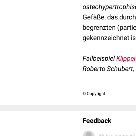
osteohypertrophi
Gefäße, das durc
begrenzten (parti
gekennzeichnet ist
Fallbeispiel
Klippe
Roberto Schubert,
© Copyright
Feedback
Write a comment.