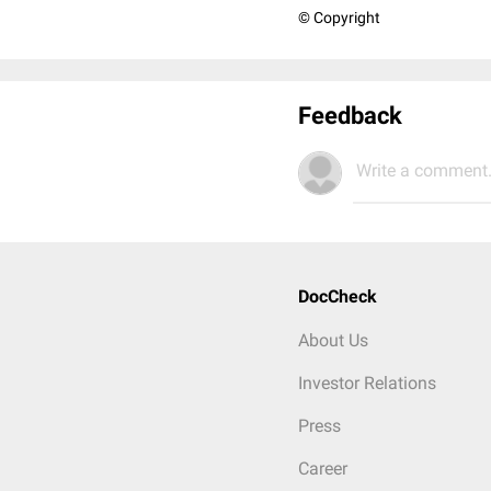
© Copyright
Feedback
Write a comment.
DocCheck
About Us
Investor Relations
Press
Career