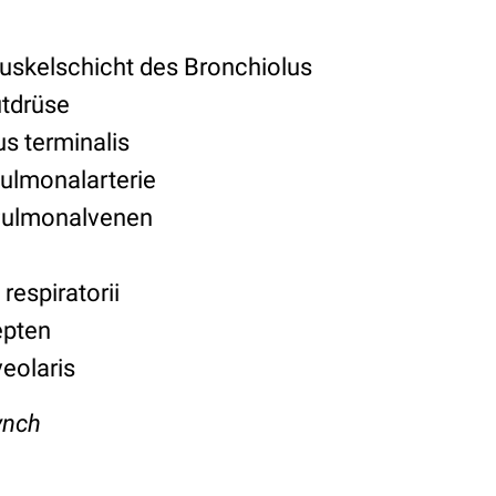
Muskelschicht des Bronchiolus
utdrüse
us terminalis
Pulmonalarterie
 Pulmonalvenen
respiratorii
epten
eolaris
ynch