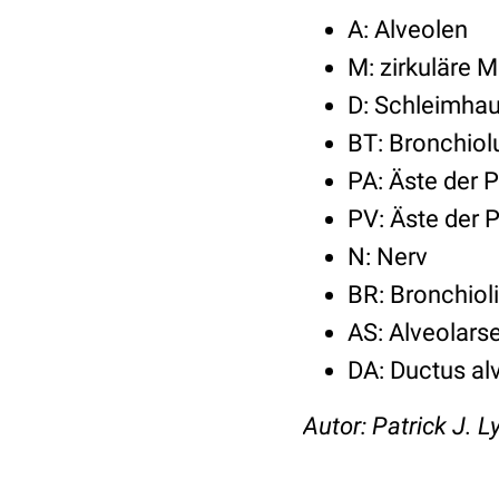
A: Alveolen
M: zirkuläre 
D: Schleimha
BT: Bronchiol
PA: Äste der 
PV: Äste der
N: Nerv
BR: Bronchioli 
AS: Alveolars
DA: Ductus alv
Autor: Patrick J. L