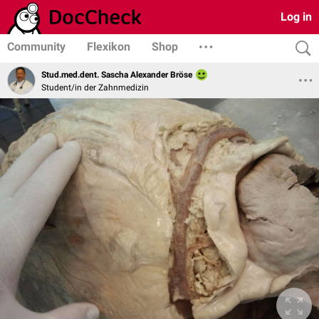
Log in
Community
Flexikon
Shop
Stud.med.dent. Sascha Alexander Bröse
Student/in der Zahnmedizin