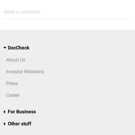
Write a comment...
DocCheck
About Us
Investor Relations
Press
Career
For Business
Other stuff