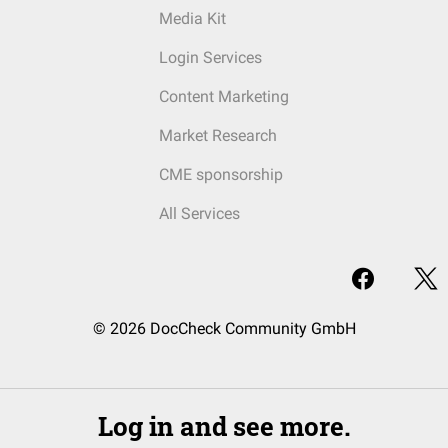
Media Kit
Login Services
Content Marketing
Market Research
CME sponsorship
All Services
© 2026 DocCheck Community GmbH
Log in and see more.