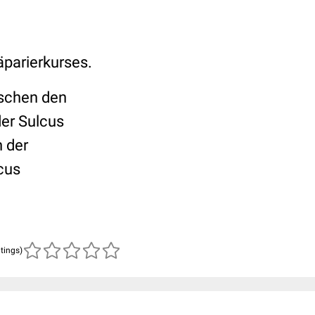
parierkurses.
ischen den
der Sulcus
 der
lcus
atings)