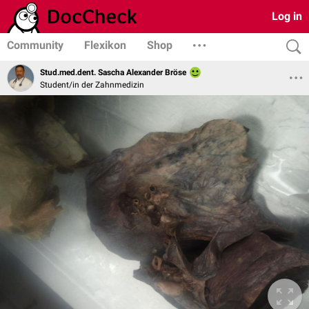
Log in
Community
Flexikon
Shop
Stud.med.dent. Sascha Alexander Bröse
Student/in der Zahnmedizin