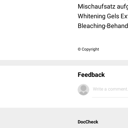
Mischaufsatz aufg
Whitening Gels Ex
Bleaching-Behandl
© Copyright
Feedback
Write a comment.
DocCheck