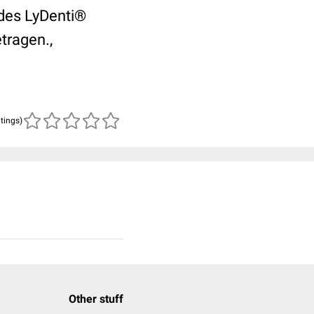
 des LyDenti®
tragen.,
atings)
Other stuff