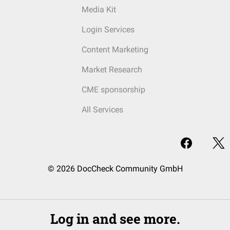
Media Kit
Login Services
Content Marketing
Market Research
CME sponsorship
All Services
© 2026 DocCheck Community GmbH
Log in and see more.