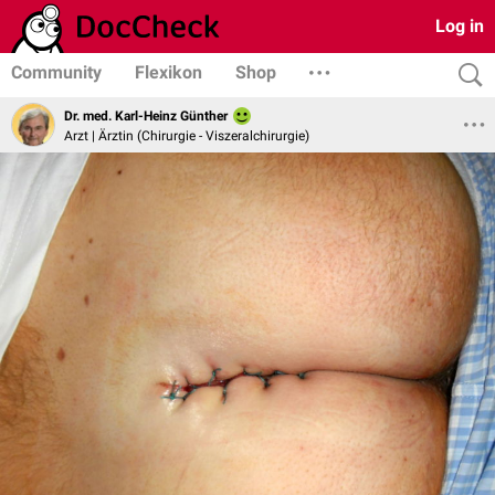
Log in
Community
Flexikon
Shop
Dr. med. Karl-Heinz Günther
Arzt | Ärztin (Chirurgie - Viszeralchirurgie)