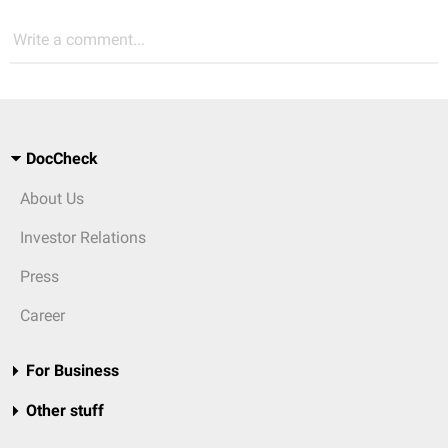
Write a comment...
DocCheck
About Us
Investor Relations
Press
Career
For Business
Other stuff