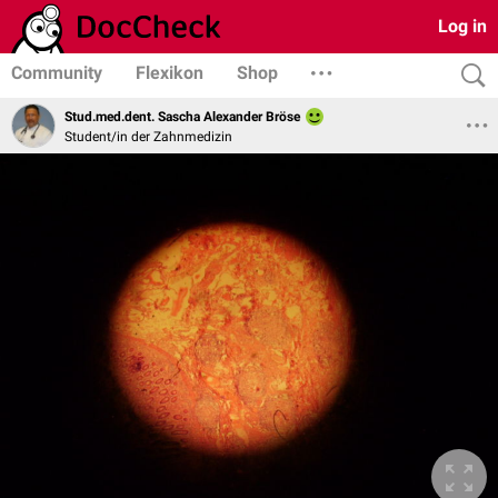
Log in
Community
Flexikon
Shop
Stud.med.dent. Sascha Alexander Bröse
Student/in der Zahnmedizin