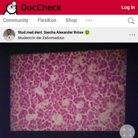
Log in
Community
Flexikon
Shop
Stud.med.dent. Sascha Alexander Bröse
Student/in der Zahnmedizin