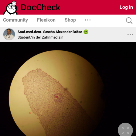
Log in
Community
Flexikon
Shop
Stud.med.dent. Sascha Alexander Bröse
Student/in der Zahnmedizin