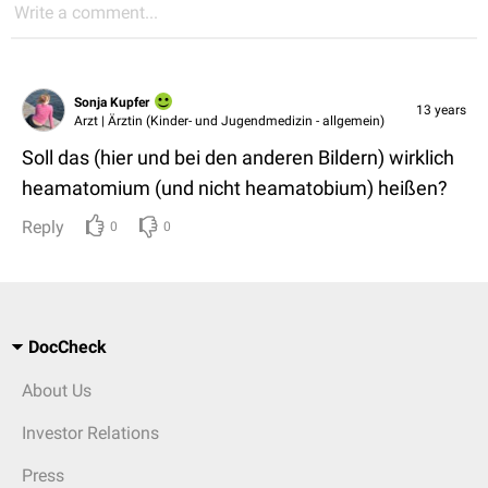
Write a comment...
Sonja Kupfer
13 years
Arzt | Ärztin (Kinder- und Jugendmedizin - allgemein)
Soll das (hier und bei den anderen Bildern) wirklich
heamatomium (und nicht heamatobium) heißen?
Reply
0
0
DocCheck
About Us
Investor Relations
Press