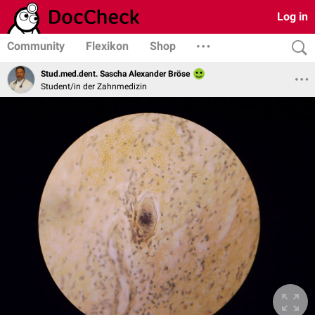
Log in
Community
Flexikon
Shop
Stud.med.dent. Sascha Alexander Bröse
Student/in der Zahnmedizin