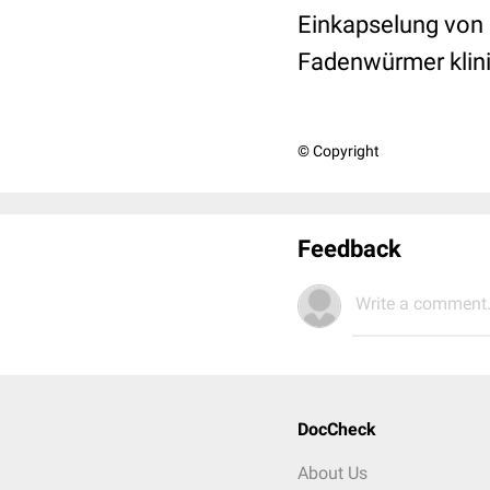
Einkapselung von 
Fadenwürmer klin
© Copyright
Feedback
Write a comment.
DocCheck
About Us