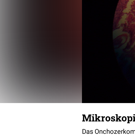
Mikroskopi
Das Onchozerkom m