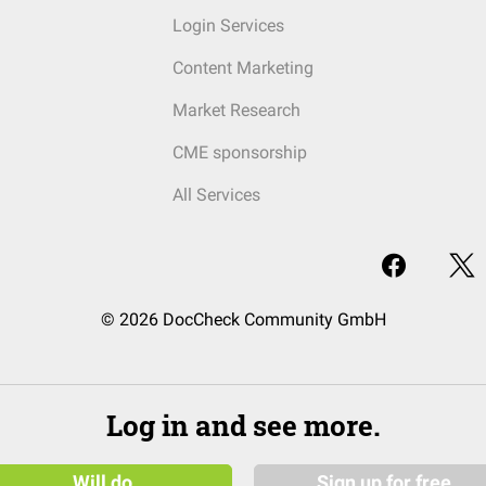
Login Services
Content Marketing
Market Research
CME sponsorship
All Services
© 2026 DocCheck Community GmbH
Log in and see more.
Will do
Sign up for free