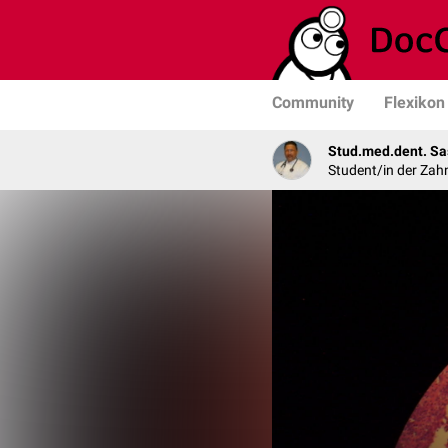
Community
Flexikon
Stud.med.dent. Sa
Student/in der Zah