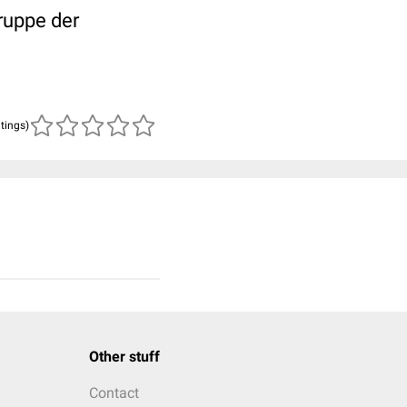
ruppe der
atings)
Other stuff
Contact