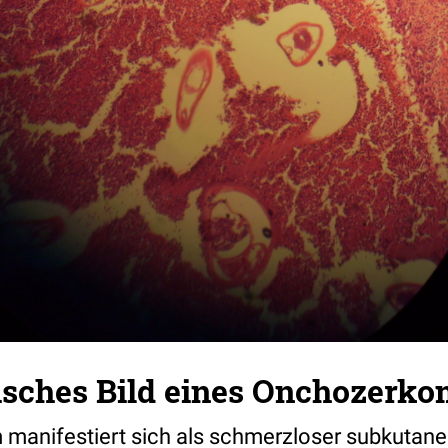
sches Bild eines Onchozerko
anifestiert sich als schmerzloser subkutane