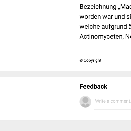
Bezeichnung „Madu
worden war und si
welche aufgrund ä
Actinomyceten, No
© Copyright
Feedback
Write a comment.