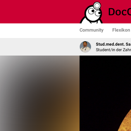
Community
Flexikon
Stud.med.dent. Sa
Student/in der Zah