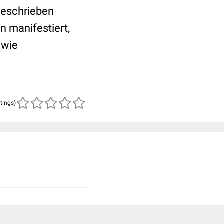
beschrieben
n manifestiert,
 wie
atings)