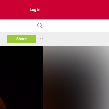
Log in
Share