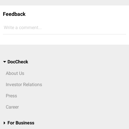
Feedback
Write a comment...
DocCheck
About Us
Investor Relations
Press
Career
For Business