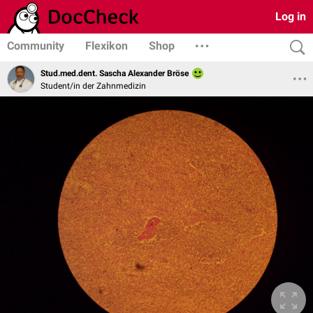
Log in
Community
Flexikon
Shop
Stud.med.dent. Sascha Alexander Bröse
Student/in der Zahnmedizin