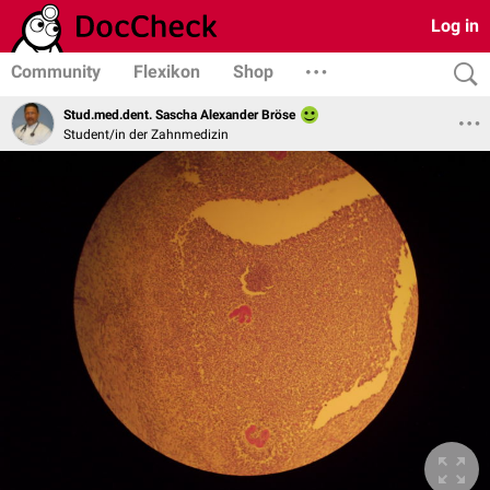
Log in
Community
Flexikon
Shop
Stud.med.dent. Sascha Alexander Bröse
Student/in der Zahnmedizin