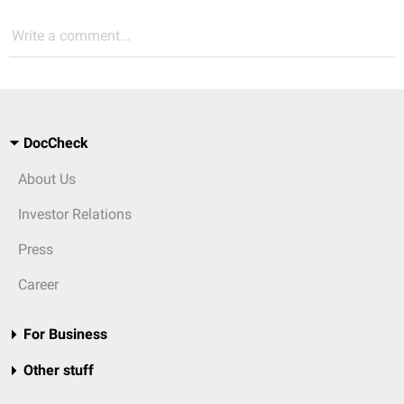
Write a comment...
DocCheck
About Us
Investor Relations
Press
Career
For Business
Other stuff