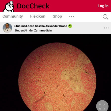
Log in
Community
Flexikon
Shop
Stud.med.dent. Sascha Alexander Bröse
Student/in der Zahnmedizin