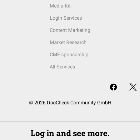
Media Kit
Login Services
Content Marketing
Market Research
CME sponsorship
All Services
© 2026 DocCheck Community GmbH
Log in and see more.