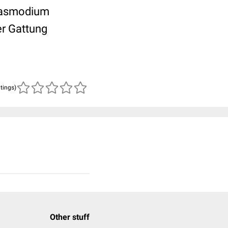
Plasmodium
er Gattung
atings)
Other stuff