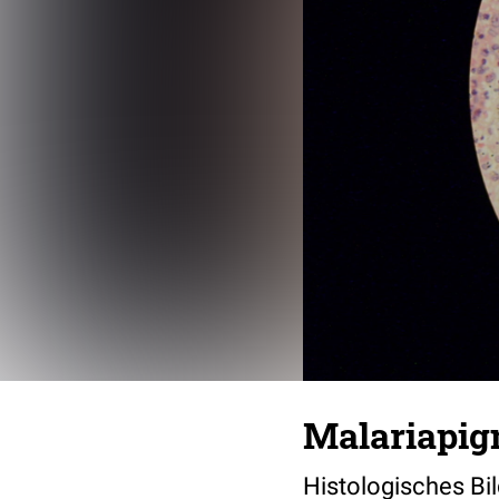
Malariapig
Histologisches Bil