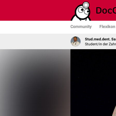
Community
Flexikon
Stud.med.dent. Sa
Student/in der Zah