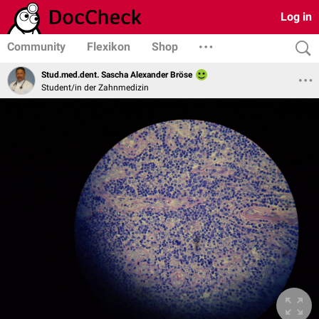
Log in
Community
Flexikon
Shop
Stud.med.dent. Sascha Alexander Bröse
Student/in der Zahnmedizin