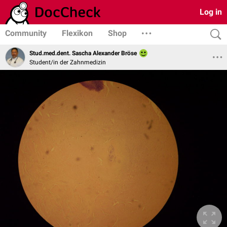
Log in
Community
Flexikon
Shop
Stud.med.dent. Sascha Alexander Bröse
Student/in der Zahnmedizin