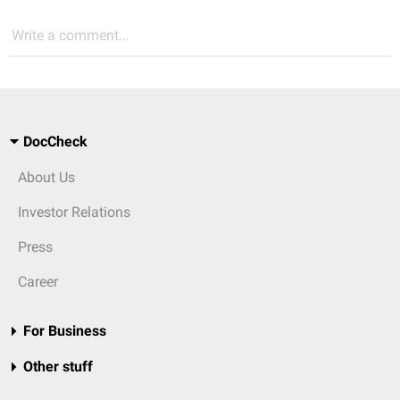
Write a comment...
DocCheck
About Us
Investor Relations
Press
Career
For Business
Other stuff