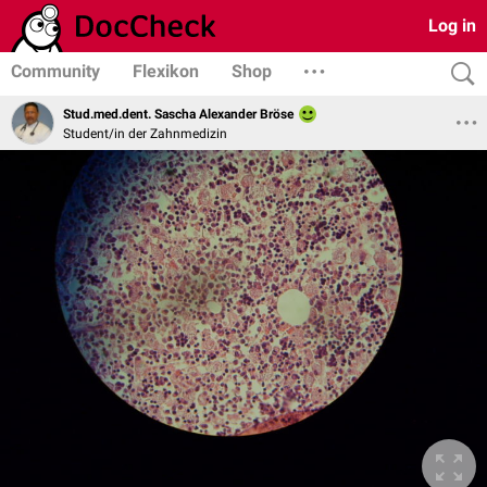
Log in
Community
Flexikon
Shop
Stud.med.dent. Sascha Alexander Bröse
Student/in der Zahnmedizin