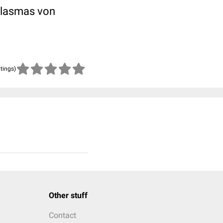
oplasmas von
atings)
Other stuff
Contact