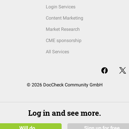
Login Services
Content Marketing
Market Research
CME sponsorship
All Services
© 2026 DocCheck Community GmbH
Log in and see more.
Will do
Sign up for free