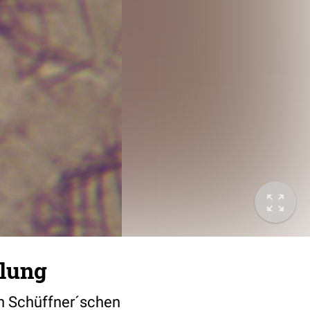
elung
en Schüffner´schen