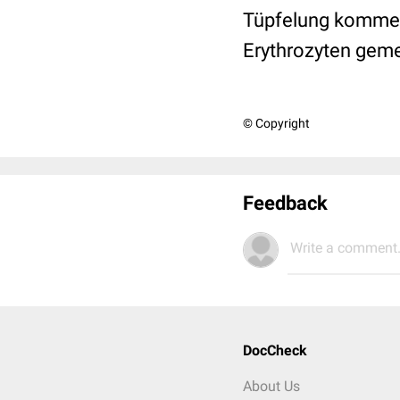
Tüpfelung kommen.
Erythrozyten geme
© Copyright
Feedback
Write a comment.
DocCheck
About Us