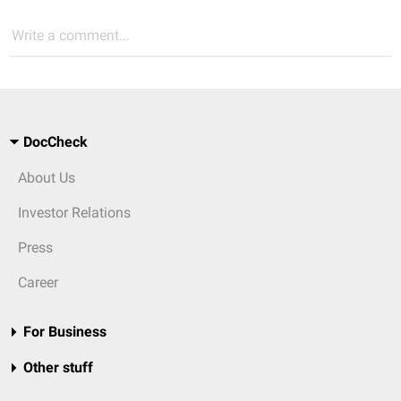
Write a comment...
DocCheck
About Us
Investor Relations
Press
Career
For Business
Other stuff