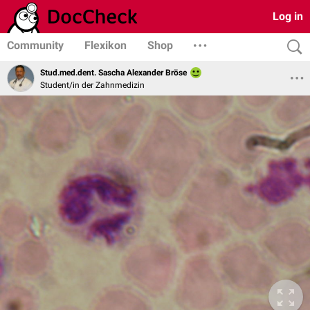
Log in
Community
Flexikon
Shop
Stud.med.dent. Sascha Alexander Bröse
Student/in der Zahnmedizin