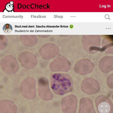
Log in
Community
Flexikon
Shop
Stud.med.dent. Sascha Alexander Bröse
Student/in der Zahnmedizin