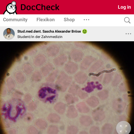
Log in
Community
Flexikon
Shop
Stud.med.dent. Sascha Alexander Bröse
Student/in der Zahnmedizin