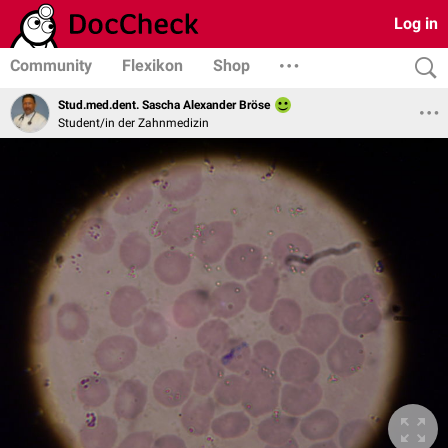
Log in
Community
Flexikon
Shop
Stud.med.dent. Sascha Alexander Bröse
Student/in der Zahnmedizin