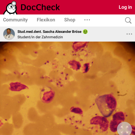
Log in
Community
Flexikon
Shop
Stud.med.dent. Sascha Alexander Bröse
Student/in der Zahnmedizin