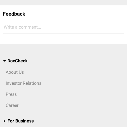
Feedback
Write a comment...
DocCheck
About Us
Investor Relations
Press
Career
For Business