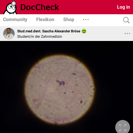
Log in
Community
Flexikon
Shop
Stud.med.dent. Sascha Alexander Bröse
Student/in der Zahnmedizin