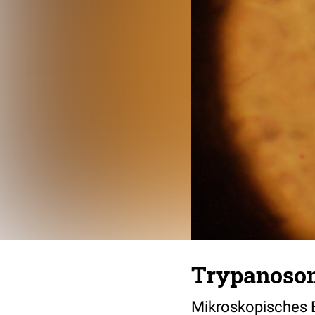
Trypanoso
Mikroskopisches B