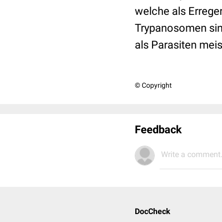
welche als Erreger
Trypanosomen sind
als Parasiten mei
© Copyright
Feedback
Write a comment.
DocCheck