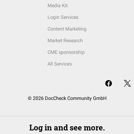
Media Kit
Login Services
Content Marketing
Market Research
CME sponsorship
All Services
© 2026 DocCheck Community GmbH
Log in and see more.