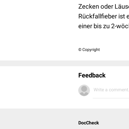
Zecken oder Läuse
Rückfallfieber ist
einer bis zu 2-wö
© Copyright
Feedback
Write a comment.
DocCheck