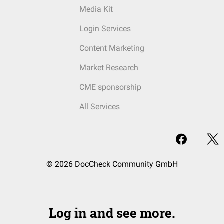
Media Kit
Login Services
Content Marketing
Market Research
CME sponsorship
All Services
© 2026 DocCheck Community GmbH
Log in and see more.