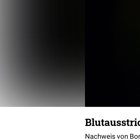
Blutausstri
Nachweis von Borre