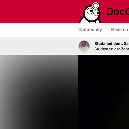
Community
Flexikon
Stud.med.dent. Sa
Student/in der Zah