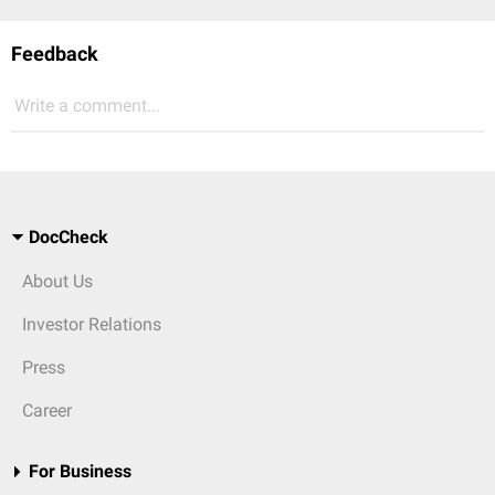
Feedback
Write a comment...
DocCheck
About Us
Investor Relations
Press
Career
For Business