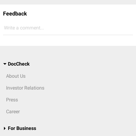
Feedback
Write a comment...
DocCheck
About Us
Investor Relations
Press
Career
For Business